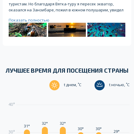
туристам. Но благодаря Вятка-туру я пересек экватор,
оказался на Занзибаре, пожил в южном полушарии, увидел
объезьян, потрогал живых черепах, плавал с дельфинами,
Показать полностью
собирал морских звезд, занимался снорклингом, любовался
потрясающими закатами, ел акул, барракуд, осьминогов,
объедался фруктами за копейки и обгорел. Это мой лучший
отдых :)
ЛУЧШЕЕ ВРЕМЯ ДЛЯ ПОСЕЩЕНИЯ СТРАНЫ
t днем, ˚C
t ночью, ˚C
40°
32°
32°
31°
30°
30°
29°
2
30°