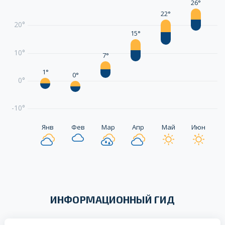
26°
22°
20°
15°
10°
7°
1°
0°
0°
-10°
Янв
Фев
Мар
Апр
Май
Июн
ИНФОРМАЦИОННЫЙ ГИД