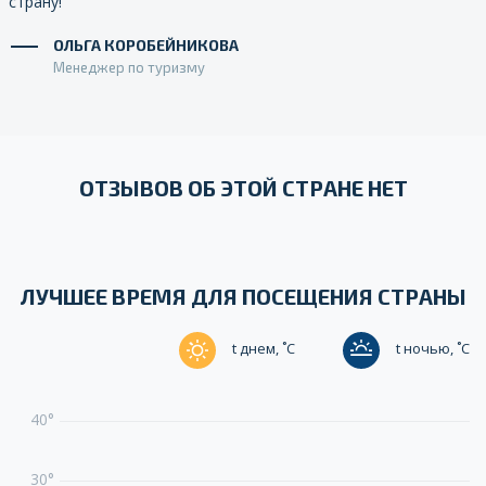
страну!
ОЛЬГА КОРОБЕЙНИКОВА
Менеджер по туризму
ОТЗЫВОВ ОБ ЭТОЙ СТРАНЕ НЕТ
ЛУЧШЕЕ ВРЕМЯ ДЛЯ ПОСЕЩЕНИЯ СТРАНЫ
t днем, ˚C
t ночью, ˚C
40°
3
30°