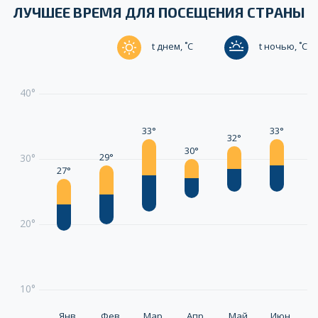
ЛУЧШЕЕ ВРЕМЯ ДЛЯ ПОСЕЩЕНИЯ СТРАНЫ
t днем, ˚C
t ночью, ˚C
40°
33°
33°
3
32°
30°
29°
30°
27°
20°
10°
Янв
Фев
Мар
Апр
Май
Июн