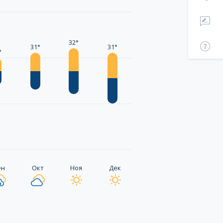
32°
31°
31°
°
ен
Окт
Ноя
Дек