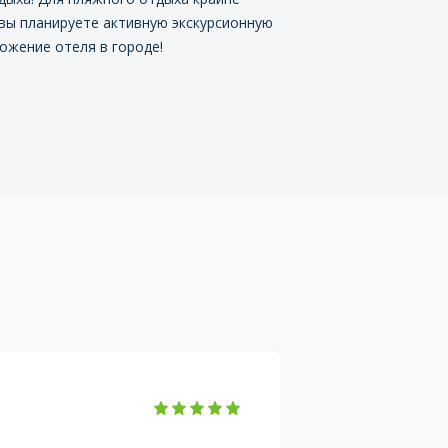
 вы планируете активную экскурсионную
ожение отеля в городе!
На
Вер