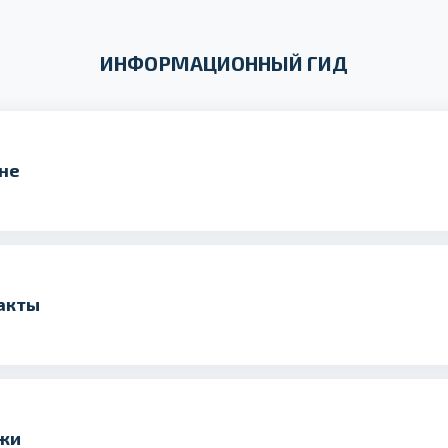
ИНФОРМАЦИОННЫЙ ГИД
ане
акты
яжи