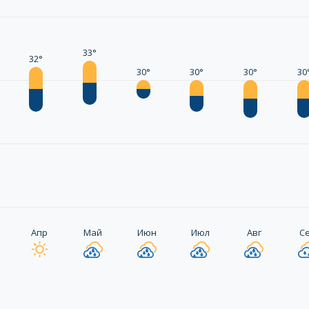
33°
32°
30°
30°
30°
30
Апр
Май
Июн
Июл
Авг
С