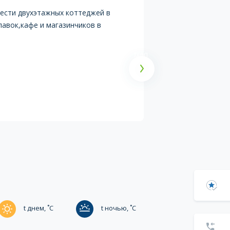
шести двухэтажных коттеджей в
Пос
лавок,кафе и магазинчиков в
на 
Пок
next
t днем, ˚C
t ночью, ˚C