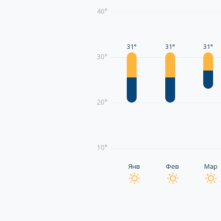
40°
31°
31°
31°
30°
20°
10°
Янв
Фев
Мар