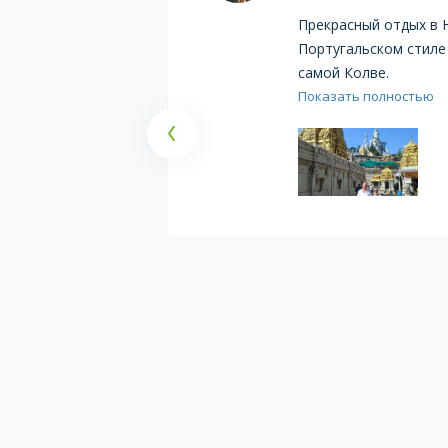
ожидания, все
Прекрасный отдых в 
бщаться по
Португальском стиле 
личных
самой Колве.
Показать полностью
prev