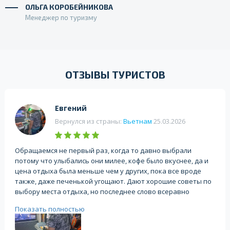
ОЛЬГА КОРОБЕЙНИКОВА
Менеджер по туризму
ОТЗЫВЫ ТУРИСТОВ
Евгений
Вернулся из страны:
Вьетнам
25.03.2026
Обращаемся не первый раз, когда то давно выбрали
потому что улыбались они милее, кофе было вкуснее, да и
цена отдыха была меньше чем у других, пока все вроде
также, даже печенькой угощают. Дают хорошие советы по
выбору места отдыха, но последнее слово всеравно
остаётся за Вами, также прислушиваются к пожеланиям
Показать полностью
заказчика. отдельное спасибо менеджеру Марии Орловой.
Посредники, последний туроператор от которого поедете