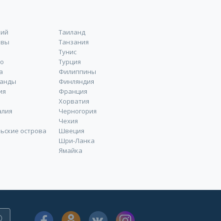
кий
Таиланд
ивы
Танзания
Тунис
о
Турция
а
Филиппины
ланды
Финляндия
ия
Франция
Хорватия
алия
Черногория
Чехия
ьские острова
Швеция
Шри-Ланка
Ямайка