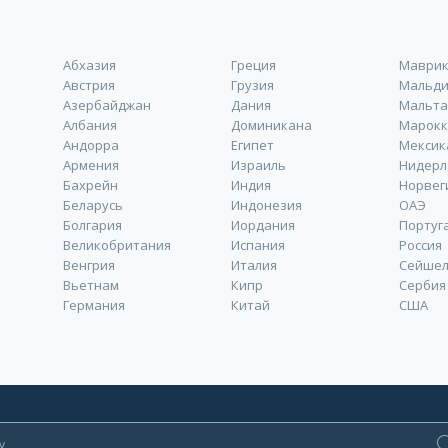
Абхазия
Греция
Маври
Австрия
Грузия
Мальд
Азербайджан
Дания
Мальта
Албания
Доминикана
Марокк
Андорра
Египет
Мексик
Армения
Израиль
Нидер
Бахрейн
Индия
Норвег
Беларусь
Индонезия
ОАЭ
Болгария
Иордания
Португ
Великобритания
Испания
Россия
Венгрия
Италия
Сейшел
Вьетнам
Кипр
Сербия
Германия
Китай
США