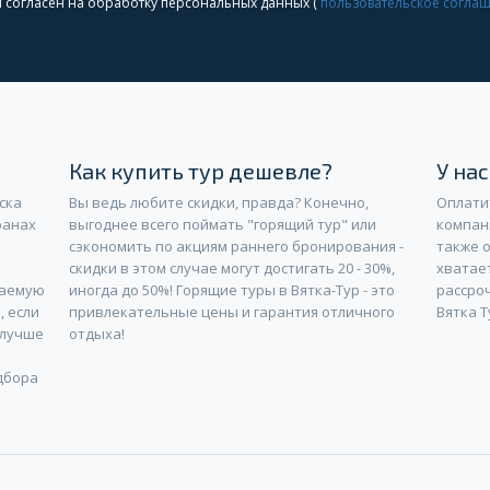
Я согласен на обработку персональных данных (
пользовательское согла
Как купить тур дешевле?
У на
ска
Вы ведь любите скидки, правда? Конечно,
Оплати
ранах
выгоднее всего поймать "горящий тур" или
компан
сэкономить по акциям раннего бронирования -
также о
скидки в этом случае могут достигать 20 - 30%,
хватае
лаемую
иногда до 50%! Горящие туры в Вятка-Тур - это
рассроч
, если
привлекательные цены и гарантия отличного
Вятка Т
 лучше
отдыха!
дбора