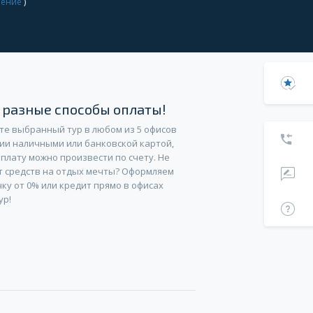
шение
)
с разные способы оплаты!
те выбранный тур в любом из 5 офисов
ии наличными или банковской картой,
плату можно произвести по счету. Не
т средств на отдых мечты? Оформляем
ку от 0% или кредит прямо в офисах
ур!